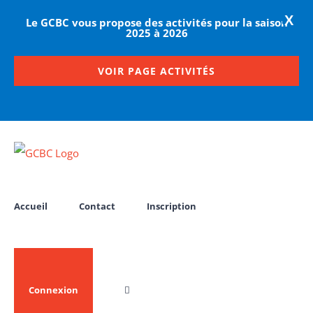
X
Le GCBC vous propose des activités pour la saison
2025 à 2026
VOIR PAGE ACTIVITÉS
Passer
au
contenu
Accueil
Contact
Inscription
Connexion