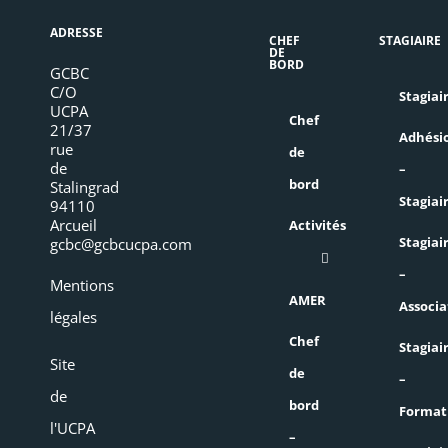
ADRESSE
CHEF
STAGIAIRE
DE
BORD
GCBC
C/O
Stagiai
UCPA
Chef
21/37
Adhési
rue
de
de
–
bord
Stalingrad
Stagiai
94110
Arcueil
Activités
Stagiai
gcbc@gcbcucpa.com
–
Mentions
AMER
Associa
légales
Chef
Stagiai
Site
de
–
de
bord
Format
l'UCPA
–