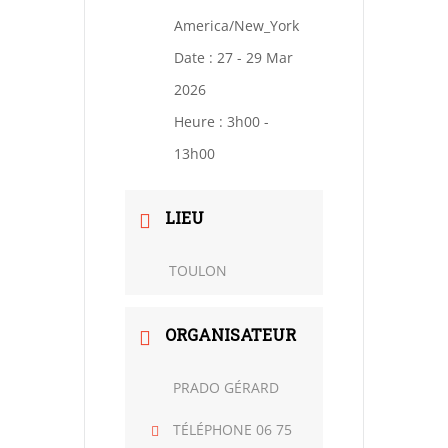
America/New_York
Date :
27 - 29 Mar
2026
Heure :
3h00 -
13h00
LIEU
TOULON
ORGANISATEUR
PRADO GÉRARD
TÉLÉPHONE
06 75