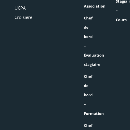
Stagiai
Association
UCPA
–
Croisière
Chef
Cours
de
bord
–
Évaluation
stagiaire
Chef
de
bord
–
Formation
Chef