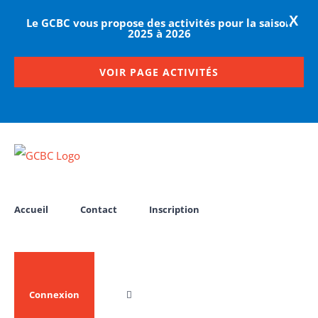
X
Le GCBC vous propose des activités pour la saison
2025 à 2026
VOIR PAGE ACTIVITÉS
Passer
au
contenu
Accueil
Contact
Inscription
Connexion