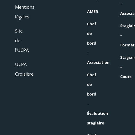
–
Mentions
AMER
Associa
légales
Chef
Stagiai
Site
de
–
de
bord
Format
l'UCPA
–
Stagiai
Association
UCPA
–
Croisière
Chef
Cours
de
bord
–
Évaluation
stagiaire