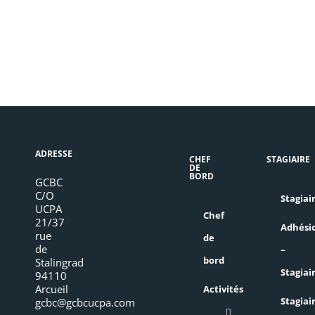
ADRESSE
CHEF
STAGIAIRE
DE
BORD
GCBC
C/O
Stagiai
UCPA
Chef
21/37
Adhési
rue
de
de
–
bord
Stalingrad
Stagiai
94110
Arcueil
Activités
Stagiai
gcbc@gcbcucpa.com