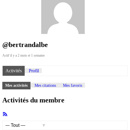
@bertrandalbe
Actif il y a 2 mois et 1 semaine
Activités
Profil
Mes activités
Mes citations
Mes favoris
Activités du membre
Flux
RSS
Afficher