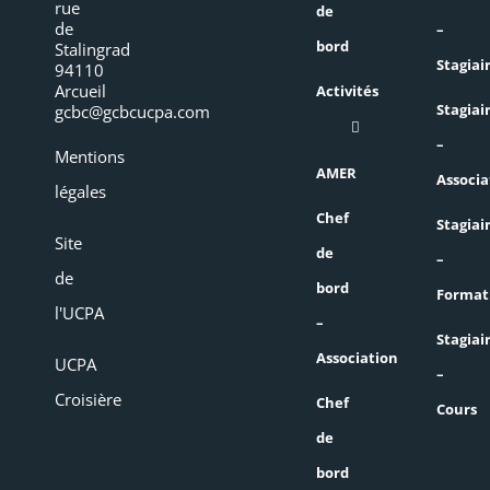
rue
de
de
–
bord
Stalingrad
Stagiai
94110
Arcueil
Activités
Stagiai
gcbc@gcbcucpa.com
–
Mentions
AMER
Associa
légales
Chef
Stagiai
Site
de
–
de
bord
Format
l'UCPA
–
Stagiai
Association
UCPA
–
Croisière
Chef
Cours
de
bord