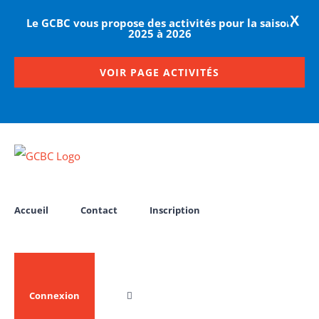
X
Le GCBC vous propose des activités pour la saison
2025 à 2026
VOIR PAGE ACTIVITÉS
Passer
au
contenu
Accueil
Contact
Inscription
Connexion