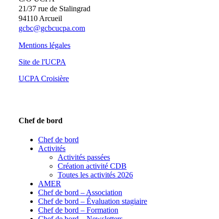
21/37 rue de Stalingrad
94110 Arcueil
gcbc@gcbcucpa.com
Mentions légales
Site de l'UCPA
UCPA Croisière
Chef de bord
Chef de bord
Activités
Activités passées
Création activité CDB
Toutes les activités 2026
AMER
Chef de bord – Association
Chef de bord – Évaluation stagiaire
Chef de bord – Formation
Chef de bord – Newsletters