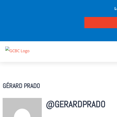
L
Passer
au
contenu
GÉRARD PRADO
@GERARDPRADO