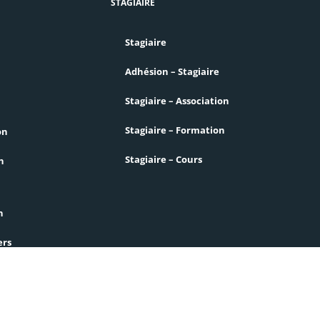
STAGIAIRE
Stagiaire
Adhésion – Stagiaire
Stagiaire – Association
Stagiaire – Formation
on
Stagiaire – Cours
n
n
ers